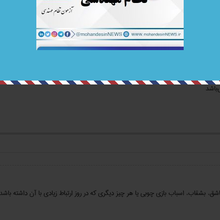
ی دارد؟
ب بندی فونداسیون؛ اتوبان سازی و ... مورد استفاده قرار می‌گیرد. جهت اطلاع از قیمت ا
همچون قالب بتن؛ سولجر؛ جک سقفی و.... می‌توانید به وب‌سایت ghalebbenyamin.com؛ گروه تولیدی ق
‌باشد
اشق، بشقاب، اسباب بازی چوبی یا هر چیز دیگری که در روز ارتباط زیادی با آن داشته باشد