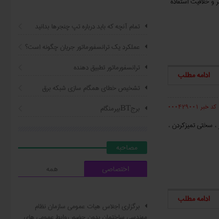
ر و خلاقیت استفاده
تمام آنچه که باید درباره تپ چنجرها بدانید
عملکرد یک ترانسفورماتور جریان چگونه است؟
ترانسفورماتور تطبیق دهنده
ادامه مطلب
تشخیص خطای همگام سازی شبکه برق
کد خبر 000429001
برجBTبیرمنگام
ز ، سختی تمیزکردن ،
مصاحبه
اختصاصی
همه
ادامه مطلب
برگزاری اجلاس هیات عمومی سازمان نظام
مهندسی ساختمان بدون حضور روابط عمومی های