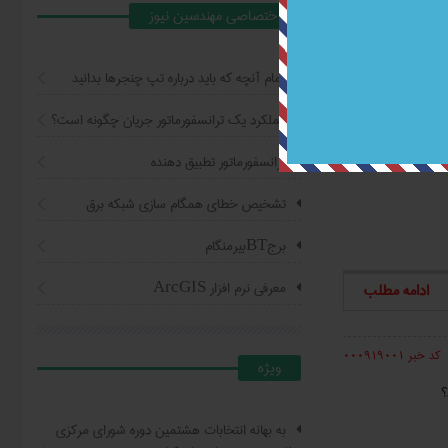
اختصاصي مهندسين نيوز
ادامه مطلب
تمام آنچه که باید درباره تپ چنجرها بدانید
کد خبر 001014003
عملکرد یک ترانسفورماتور جریان چگونه است؟
نواع محصولاتی
الب بنیامین مراجعه کنید. محصولات این
ترانسفورماتور تطبیق دهنده
تشخیص خطای همگام سازی شبکه برق
برجBTبیرمنگام
معرفی نرم افزار ArcGIS
ادامه مطلب
کد خبر 000919001
ويژه
؟
به بهانه انتخابات هشتمین دوره شورای مرکزی