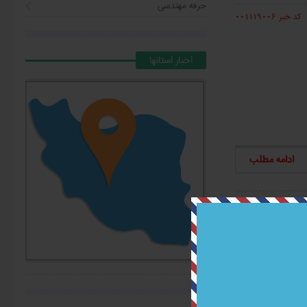
حرفه مهندسی
کد خبر 001119006
اخبار استانها
ادامه مطلب
کد خبر 001103001
ف نیاز به آگاهی
ی از مشکلات