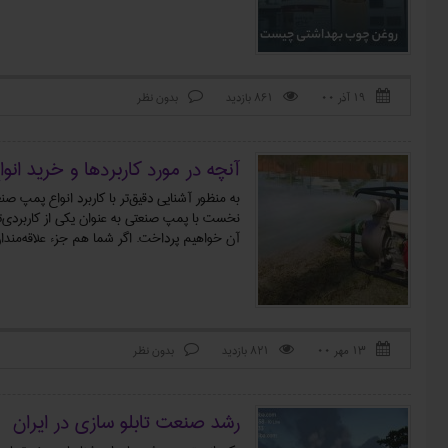
۱۹ آذر ۰۰
861 بازدید
بدون نظر



آنچه در مورد کاربردها و خرید انو
به منظور آشنایی دقیق‌تر با کاربرد انواع پمپ ص
نخست با پمپ صنعتی به عنوان یکی از کاربردی‌تر
آن خواهیم پرداخت. اگر شما هم جزء علاقه‌مندا
۱۳ مهر ۰۰
821 بازدید
بدون نظر



رشد صنعت تابلو سازی در ایران