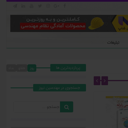







تبلیغات
پربازدیدترین ها
روز
هفته
ماه
جستجوي در مهندسين نيوز