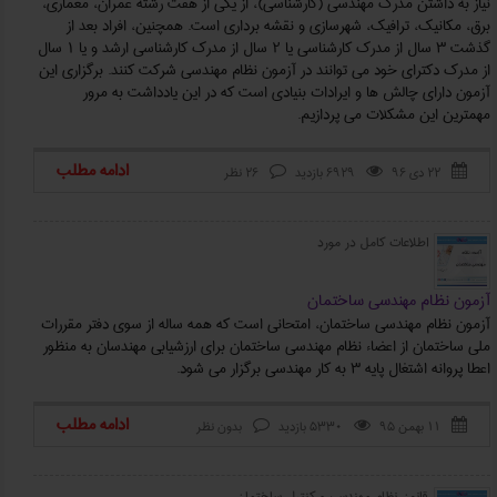
نیاز به داشتن مدرک مهندسی (کارشناسی)، از یکی از هفت رشته عمران، معماری،
برق، مکانیک، ترافیک، شهرسازی و نقشه برداری است. همچنین، افراد بعد از
گذشت ۳ سال از مدرك كارشناسی یا ۲ سال از مدرك كارشناسی ارشد و یا ۱ سال
از مدرك دكترای خود می توانند در آزمون نظام مهندسی شركت كنند. برگزاری این
آزمون دارای چالش ها و ایرادات بنیادی است که در این یادداشت به مرور
مهمترین این مشکلات می پردازیم.
ادامه مطلب
۲۲ دی ۹۶
6929 بازدید
26 نظر



اطلاعات کامل در مورد
آزمون نظام مهندسی ساختمان
آزمون نظام مهندسی ساختمان، امتحانی است که همه ساله از سوی دفتر مقررات
ملی ساختمان از اعضاء نظام مهندسی ساختمان برای ارزشیابی مهندسان به منظور
اعطا پروانه اشتغال پایه 3 به کار مهندسی برگزار می شود.
ادامه مطلب
۱۱ بهمن ۹۵
5330 بازدید
بدون نظر



قانون نظام مهندسي و كنترل ساختمان