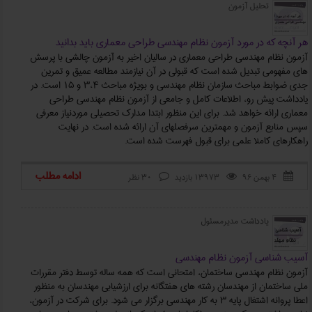
تحلیل آزمون
هر آنچه که در مورد آزمون نظام مهندسي طراحي معماري بايد بدانيد
آزمون نظام مهندسی طراحی معماری در سالیان اخیر به آزمون چالشی با پرسش
های مفهومی تبدیل شده است که قبولی در آن نیازمند مطالعه عمیق و تمرین
جدی ضوابط مباحث سازمان نظام مهندسی و بویژه مباحث 3،4 و 15 است. در
يادداشت پيش رو، اطلاعات کامل و جامعي از آزمون نظام مهندسي طراحي
معماري ارائه خواهد شد. براي اين منظور ابتدا مدارک تحصیلی موردنياز معرفي
سپس منابع آزمون و مهمترين سرفصلهاي آن ارائه شده است. در نهايت
راهکارهاي کاملا علمي براي قبول فهرست شده است.
ادامه مطلب
۴ بهمن ۹۶
13973 بازدید
30 نظر



یادداشت مدیرمسئول
آسیب شناسی آزمون نظام مهندسی
آزمون نظام مهندسی ساختمان، امتحانی است که همه ساله توسط دفتر مقررات
ملی ساختمان از مهندسان رشته های هفتگانه برای ارزشیابی مهندسان به منظور
اعطا پروانه اشتغال پایه 3 به کار مهندسی برگزار می شود. برای شرکت در آزمون،