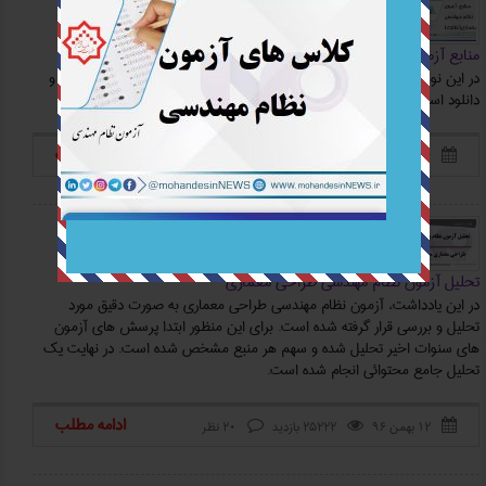
منابع آزمون نظام مهندسی معماري(نظارت)
در این نوشته، منابع آزمون نظام مهندسی معماری صلاحیت نظارت قابل خرید و
دانلود است.
ادامه مطلب
۱۳ مرداد ۹۷
18364 بازدید
24 نظر



بررسی تحلیلی آزمون
تحلیل آزمون نظام مهندسی طراحی معماری
در این یادداشت، آزمون نظام مهندسي طراحي معماري به صورت دقيق مورد
تحليل و بررسي قرار گرفته شده است. براي اين منظور ابتدا پرسش هاي آزمون
هاي سنوات اخير تحليل شده و سهم هر منبع مشخص شده است. در نهايت يک
تحليل جامع محتوائي انجام شده است.
ادامه مطلب
۱۲ بهمن ۹۶
25222 بازدید
20 نظر


