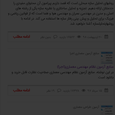
روشهای تحلیل سازه مبحثی است که قصد داریم پیرامون آن محتوای مفیدی را
خدمتتان ارائه دهیم. تجزیه و تحلیل ساختاری یا نظریه سازه یکی از رشته های
اصلی و مدرن در مهندسی عمران و مهندسی هوا و فضا است که از قوانین ریاضی و
فیزیک برای تحلیل و پیش بینی رفتار سازه ها استفاده می کند. در ادامه با
روشهایتحلیلسازه آشنا خواهید شد.
ادامه مطلب
۲۰ اردیبهشت ۹۸
16522 بازدید
بدون نظر



منابع آزمون معماری اجرا
منابع آزمون نظام مهندسی معماري(اجرا)
در این نوشته، منابع آزمون نظام مهندسی معماری صلاحیت نظارت قابل خرید و
دانلود است.
ادامه مطلب
۱۵ مرداد ۹۷
17328 بازدید
19 نظر



آزمون طراحی معماری