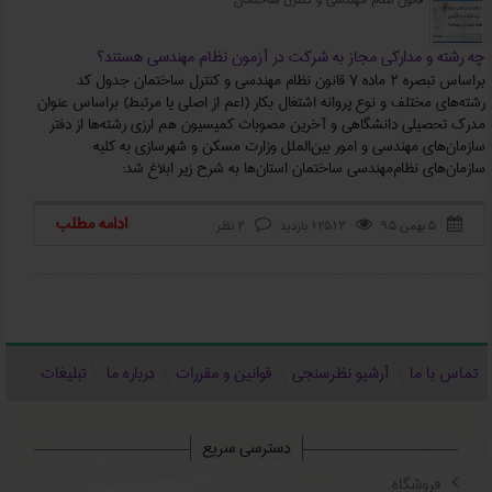
چه رشته و مدارکی مجاز به شرکت در آزمون نظام مهندسی هستند؟
براساس تبصره 2 ماده 7 قانون نظام مهندسي و كنترل ساختمان جدول كد
رشته‌هاي مختلف و نوع پروانه اشتغال بكار (اعم از اصلي يا مرتبط) براساس عنوان
مدرك تحصيلي دانشگاهي و آخرين مصوبات كميسيون هم ارزي رشته‌ها از دفتر
سازمان‌هاي مهندسي و امور بين‌الملل وزارت مسكن و شهرسازي به كليه
سازمان‌هاي نظام‌مهندسي ساختمان استان‌ها به شرح زير ابلاغ شد:
ادامه مطلب
۵ بهمن ۹۵
12512 بازدید
2 نظر



تماس با ما
آرشیو نظرسنجی
قوانین و مقررات
درباره ما
تبلیغات
دسترسی سریع
فروشگاه