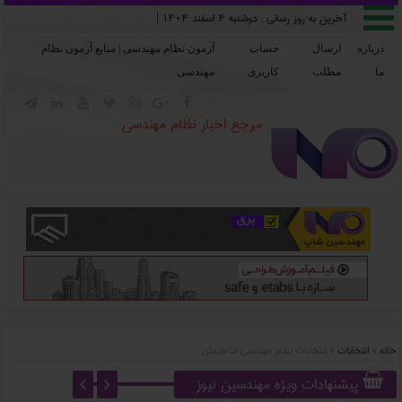

آخرین به روز رسانی :
دوشنبه ۴ اسفند ۱۴۰۴
|
درباره
ارسال
حساب
آزمون نظام مهندسی | منابع آزمون نظام
ما
مطلب
کاربری
مهندسی







مرجع اخبار نظام مهندسی
خانه
»
انتخابات
»
انتخابات نظام مهندسی ساختمان
پیشنهادات ویژه مهندسین نیوز