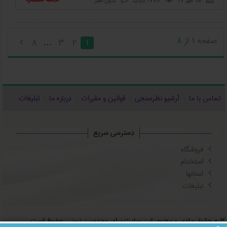
۱۵ مهر ۹۷
1778 بازدید
بدون نظر
صفحه
1
از
8
8
3
2
1

…
تماس با ما
آرشیو نظرسنجی
قوانین و مقررات
درباره ما
تبلیغات
دسترسی سریع
فروشگاه
استخدام
استانها
تبلیغات
کلیه حقوق مادی و معنوی این سایت برای مهندسین نیوز، محفوظ است.