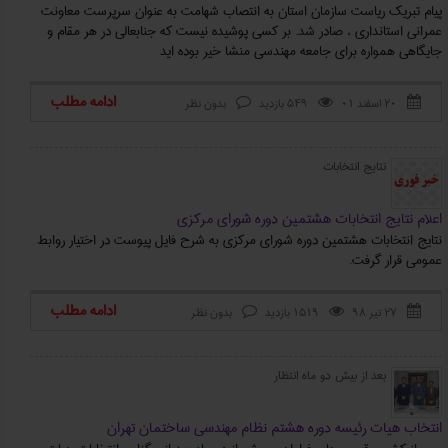
پیام تبریك ریاست سازمان استان به انتصاب شهامت به عنوان سرپرست معاونت
عمرانی استانداری ، صادر شد. بر کسی پوشیده نیست که جنابعالی در هر مقام و
جایگاهی همواره برای جامعه مهندسی منشا خیر بوده اید
ادامه مطلب
۲۰ اسفند ۰۱
549 بازدید
بدون نظر



نتایج انتخابات
اعلام نتایج انتخابات هشتمین دوره شورای مرکزی
نتایج انتخابات هشتمین دوره شورای مرکزی به شرح فایل پیوست در اختیار روابط
عمومی قرار گرفت.
ادامه مطلب
۲۷ تیر ۹۸
1519 بازدید
بدون نظر



بعد از بیش دو ماه انتظار
انتخاب هیات رئیسه دوره هشتم نظام مهندسی ساختمان تهران