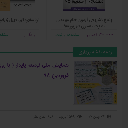
زی
پاسخ تشریحی آزمون نظام مهندسی
ترانسفورماتور، دیزل ژنراتور
نظارت معماری شهریور ۹۵
30,000
تومان
رایگان
مشاهده جزئیات
مشاهد
رشته نقشه برداری
همایش ملی توسعه پایدار ( با رو
فروردین ۹۸
۲۳ بهمن ۹۷
1568 بازدید
بدون نظر


