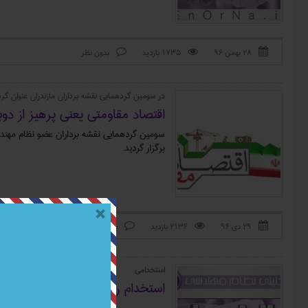
۲۸ بهمن ۹۶
1735 بازدید
بدون نظر



در سومین گردهمایی نقشه برداران مازندران عنوان گرد
اقتصاد مقاومتی یعنی پرهیز از دوبا
سومین گردهمایی نقشه ‌برداران عضو نظام مهند
برگزار گردید.
۲۹ دی ۹۶
2136 بازدید
بدون نظر



استخدامی
استخدام رشته های برق ، مکانیک ، نقش