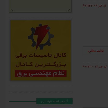
کد خبر 971121004
ادامه مطلب
کد خبر 970230012
آزمون نظام مهندسي