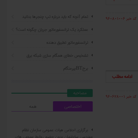
تمام آنچه که باید درباره تپ چنجرها بدانید
کد خبر 960801006
عملکرد یک ترانسفورماتور جریان چگونه است؟
ترانسفورماتور تطبیق دهنده
تشخیص خطای همگام سازی شبکه برق
برجBTبیرمنگام
ادامه مطلب
مصاحبه
کد خبر 960628001
اختصاصی
همه
برگزاری اجلاس هیات عمومی سازمان نظام
مهندسی ساختمان بدون حضور روابط عمومی های