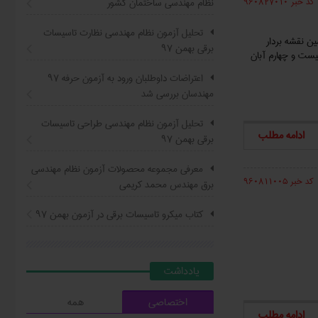
کد خبر 960827010
نظام مهندسی ساختمان کشور
تحلیل آزمون نظام مهندسی نظارت تاسیسات
 به روش RTK توسط جامعه صنفی مهندسین نقشه بردار
برقی بهمن ۹۷
پرداز رايمند و گروه تخصصی نقشه برداری سازمانهای نظام مهندسی ساختمان درروز 4 شنبه بیست و چهارم آبان
اعتراضات داوطلبان ورود به آزمون حرفه ٩٧
مهندسان بررسی شد
تحلیل آزمون نظام مهندسی طراحی تاسیسات
ادامه مطلب
برقی بهمن ۹۷
معرفی مجموعه محصولات آزمون نظام مهندسی
کد خبر 960811005
برق مهندس محمد کریمی
کتاب ميکرو تاسيسات برقي در آزمون بهمن ۹۷
يادداشت
اختصاصی
همه
ادامه مطلب