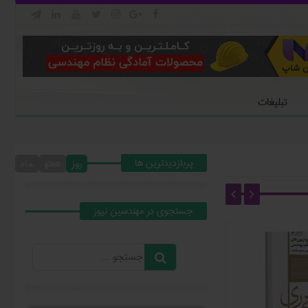







تبلیغات
پربازدیدترین ها
روز
هفته
ماه
جستجوي در مهندسين نيوز