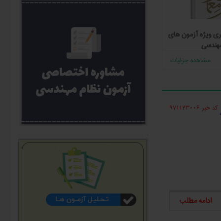
ی ویژه آزمون‌ های
فیلم آمادگی آزمون نظام مهندسی عمران-
بسته مرور 
هندسی
محاسبات (پی)
300,000
تومان
230,000
مشاهده جزئیات
مشاهده جزئیات
کد خبر 971123006
ادامه مطلب