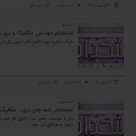
۳۰ اردیبهشت ۹۷
1808 بازدید
بدون نظر



استخدام
استخدام مهندس مکانیک و برق و 
شرکت سابرما جهت تکمیل کادر اجرایی یکی از پر
۳ اسفند ۹۶
2725 بازدید
بدون نظر



استخدامی
استخدام رشته های برق ، مکانیک،
یکی از موسسات معتبر جهت تکمیل کادر خود در ا
دعوت به همکاری می نماید.