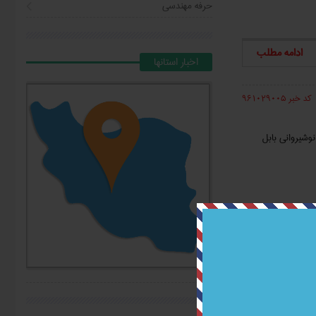
حرفه مهندسی
ادامه مطلب
اخبار استانها
کد خبر 961029005
وشیروانی بابل
ادامه مطلب
کد خبر 961027009