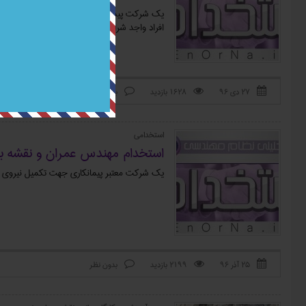
یک شرکت پیمانکاری EPC 
افراد واجد شرایط در ردیف های شغلی زیر دعوت 
۲۷ دی ۹۶
1628 بازدید
بدون نظر



استخدامی
استخدام مهندس عمران و نقشه برد
یک شرکت معتبر پیمانکاری جهت تکمیل نیروی انس
۲۵ آذر ۹۶
2199 بازدید
بدون نظر


