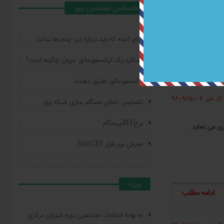
اختصاصي مهندسين نيوز
در استان تهران، از
تمام آنچه که باید درباره تپ چنجرها بدانید
عملکرد یک ترانسفورماتور جریان چگونه است؟
ادامه مطلب
ترانسفورماتور تطبیق دهنده
کد خبر 960925004
تشخیص خطای همگام سازی شبکه برق
برجBTبیرمنگام
ی می نماید.
معرفی نرم افزار ArcGIS
ويژه
ادامه مطلب
به بهانه انتخابات هشتمین دوره شورای مرکزی