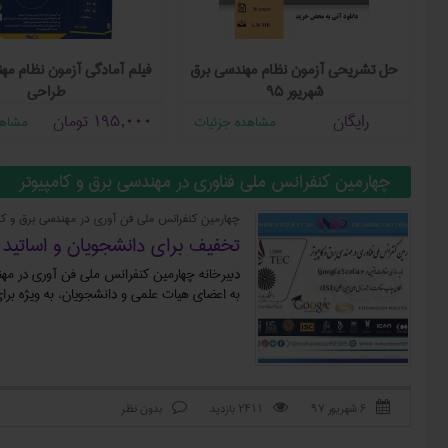
ی
حل تشریحی آزمون نظام مهندسی برق
فیلم آمادگی آزمون نظام مه
شهریور ۹۵
طراحی
رایگان
195,000
تومان
مشاهده جزئیات
مشاهد
چهارمین کنفرانس ملی فناوری در مهندسی برق و کامپیوتر
چهارمین کنفرانس ملی فن آوری در مهندسی برق و کام
تخفیف برای دانشجویان و اساتید 
دبیرخانه چهارمین کنفرانس ملی فن آوری در مهن
به اعضای هیات علمی و دانشجویان، به ویژه برای
۶ شهریور ۹۷
2411 بازدید
بدون نظر


