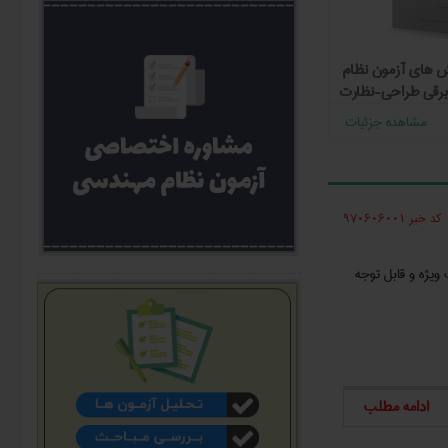
 های آزمون نظام
پاسخ تشریحی آزمون نظام مهندسی برق
همایش آن
رقی طراحی-نظارت
مرداد ۹۴
رایگان
1,000
مشاهده جزئیات
مشاهده جزئیات
کد خبر 970606001
ویژه و قابل توجه
ادامه مطلب