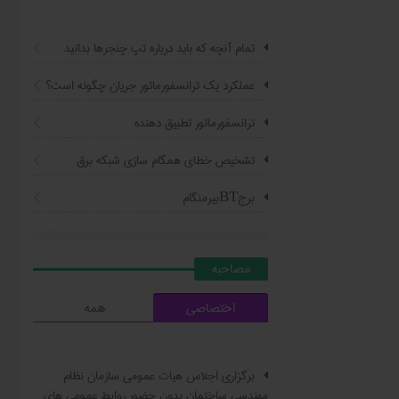
تمام آنچه که باید درباره تپ چنجرها بدانید
عملکرد یک ترانسفورماتور جریان چگونه است؟
ترانسفورماتور تطبیق دهنده
تشخیص خطای همگام سازی شبکه برق
برجBTبیرمنگام
مصاحبه
اختصاصی
همه
برگزاری اجلاس هیات عمومی سازمان نظام
مهندسی ساختمان بدون حضور روابط عمومی های