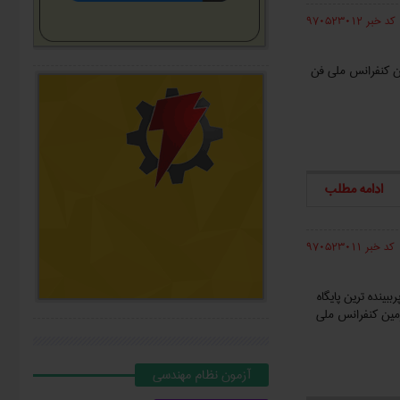
کد خبر 970523012
ین کنفرانس ملی فن
ادامه مطلب
کد خبر 970523011
ینده ترین پایگاه
مین کنفرانس ملی
آزمون نظام مهندسي