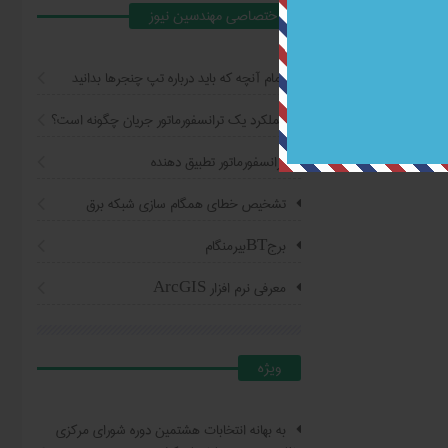
اختصاصي مهندسين نيوز
تمام آنچه که باید درباره تپ چنجرها بدانید
عملکرد یک ترانسفورماتور جریان چگونه است؟
ترانسفورماتور تطبیق دهنده
تشخیص خطای همگام سازی شبکه برق
برجBTبیرمنگام
معرفی نرم افزار ArcGIS
ويژه
به بهانه انتخابات هشتمین دوره شورای مرکزی