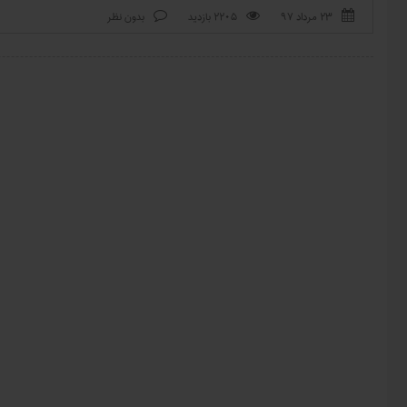
۲۳ مرداد ۹۷
2205 بازدید
بدون نظر


