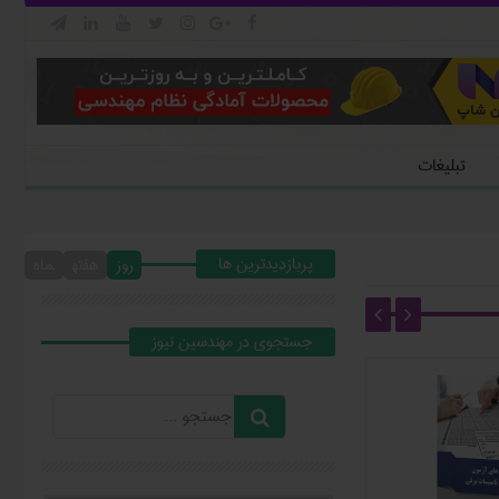







تبلیغات
پربازدیدترین ها
روز
هفته
ماه
جستجوي در مهندسين نيوز