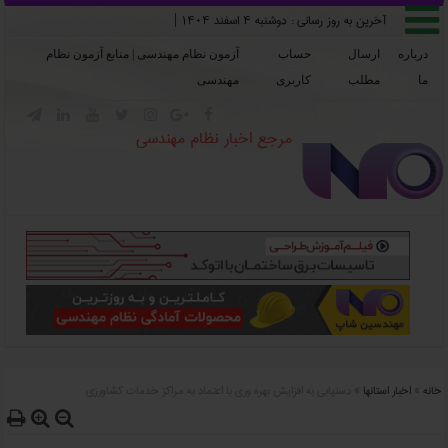

آخرین به روز رسانی :
دوشنبه ۴ اسفند ۱۴۰۴
|
درباره
ارسال
حساب
آزمون نظام مهندسی | منابع آزمون نظام
ما
مطلب
کاربری
مهندسی







مرجع اخبار نظام مهندسی
خانه
»
اخبار استانها
»
دستيابي به افزايش بهره وري با اعتماد به مراکز خدمات کشاورزي


