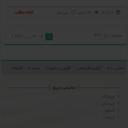
ادامه مطلب
۱۶ آذر ۰۴
179 بازدید
بدون نظر



صفحه
1
از
440
440
3
2
1

…
تماس با ما
آرشیو نظرسنجی
قوانین و مقررات
درباره ما
تبلیغات
دسترسی سریع
فروشگاه
استخدام
استانها
تبلیغات