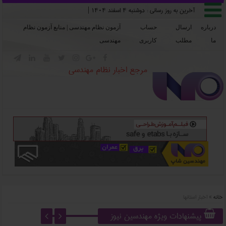

آخرین به روز رسانی :
دوشنبه ۴ اسفند ۱۴۰۴
|
درباره
ارسال
حساب
آزمون نظام مهندسی | منابع آزمون نظام
ما
مطلب
کاربری
مهندسی







مرجع اخبار نظام مهندسی
خانه
»
اخبار استانها
پیشنهادات ویژه مهندسین نیوز