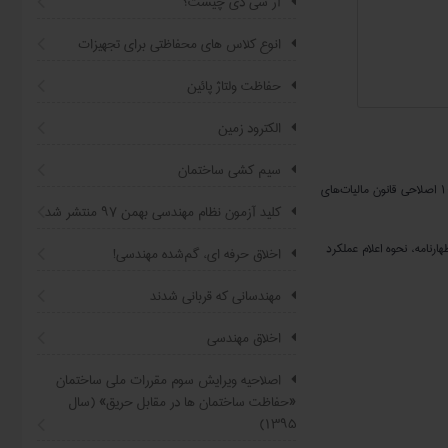
آر سی دی چیست؟
انوع کلاس های محفاظتی برای تجهیزات
حفاظت ولتاژ پائین
الکترود زمین
سیم کشی ساختمان
مهندسان لزوما باید از آخرین دستورالعمل صادره از سازمان امور مالیاتی در خصوص موضوع تعیین مالیات مقطوع عملکرد هر سال را در اجرای تبصره ماده ۱۰۰ اصلاحی قانون مالیات‌های
کلید آزمون نظام مهندسی بهمن ۹۷ منتشر شد
ارنامه، نحوه اعلام عملکرد
اخلاق حرفه ای، گم‌شده مهندسی!
مهندسانی که قربانی شدند
اخلاق مهندسي
اصلاحیه ویرایش سوم مقررات ملی ساختمان
«حفاظت ساختمان ها در مقابل حریق» (سال
۱۳۹۵)