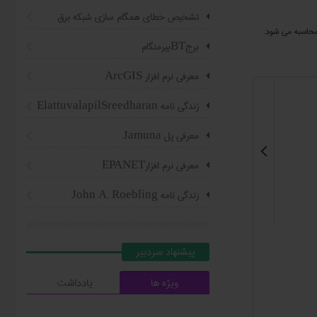
تشخیص خطای همگام سازی شبکه برق
محاسبه می شود.
برجBTبیرمنگام
معرفی نرم افزار ArcGIS
زندگی نامه ElattuvalapilSreedharan
معرفی پل Jamuna

معرفی نرم افزارEPANET
زندگی نامه John A. Roebling
پیشنهاد سردبیر
ویژه ها
یادداشت