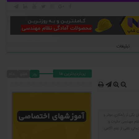







تبلیغات
پربازدیدترین ها
روز
هفته
ماه




 یکی از راهکاری موثر و
ظام مهندسی مالیات و
مالی ناشی از عدم آگاهی