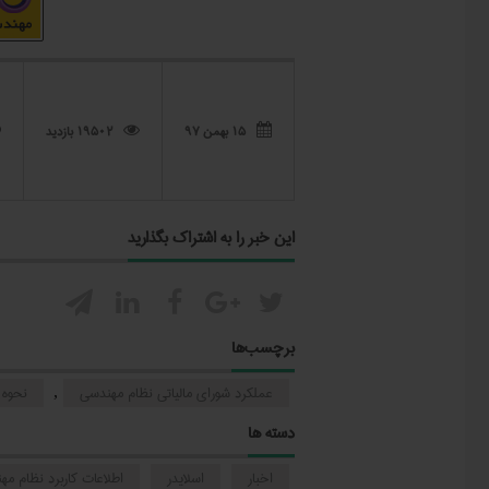
۱۵ بهمن ۹۷
19502 بازدید



این خبر را به اشتراک بگذارید





برچسب‌ها
عملکرد شورای مالیاتی نظام مهندسی
نحوه 
,
دسته ها
اخبار
اسلایدر
اطلاعات کاربرد نظام م