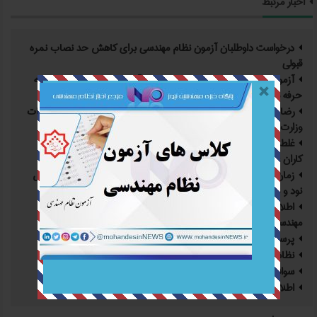
اخبار مرتبط
درخواست داوطلبان آزمون نظام مهندسی برای کاهش حد نصاب نمره
قبولی
آزمون نظام مهندسی ساختمان یا همان آزمون اخذ صلاحیت ورود به
حرفه مهندسان ساختمان پایه ۳
رضایت هشتاد درصد معترضان آزمون نظام مهندسی نسبت به اقدامات
وزارت راه
غلط بودن پرسش های آزمون نظام مهندسی برای تمامی دست اندر
کاران علمی
زمان برگزاری آزمون نظام مهندسی در تاریخ سوم و چهارم مهرماه سال
نود و نه
اطلاعیه زمان‌بندی مراجعه پذیرفته شدگان در آزمون ورود به حرفه
مهندسان مهرماه سال نود و هشت
پرسش و پاسخ آزمون نظام مهندسی
نظام مهندسی ایران
سوالات خود را از مسئول برگزاری آزمون نظام مهندسی بپرسید
اطلاعات کاربردی آزمون نظام مهندسی