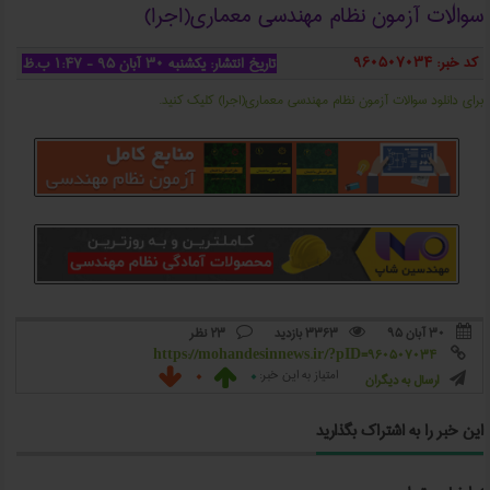
سوالات آزمون نظام مهندسی معماري(اجرا)
کد خبر: 960507034
تاریخ انتشار: یکشنبه ۳۰ آبان ۹۵ - ۱:۴۷ ب.ظ
برای دانلود سوالات آزمون نظام مهندسی معماري(اجرا) کلیک کنید.
۳۰ آبان ۹۵
3363 بازدید
23 نظر



https://mohandesinnews.ir/?pID=960507034

0
0
امتیاز به این خبر:


ارسال به دیگران

این خبر را به اشتراک بگذارید