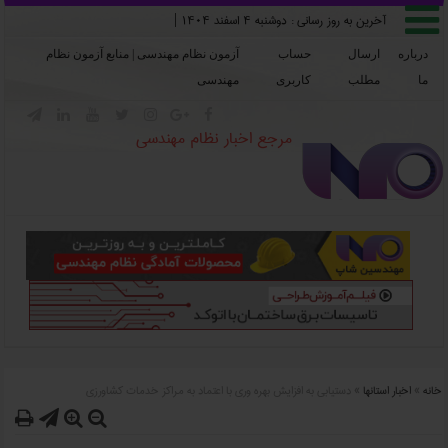

آخرین به روز رسانی :
دوشنبه ۴ اسفند ۱۴۰۴
|
درباره
ارسال
حساب
آزمون نظام مهندسی | منابع آزمون نظام
ما
مطلب
کاربری
مهندسی







مرجع اخبار نظام مهندسی
خانه
»
اخبار استانها
»
دستيابي به افزايش بهره وري با اعتماد به مراکز خدمات کشاورزي



