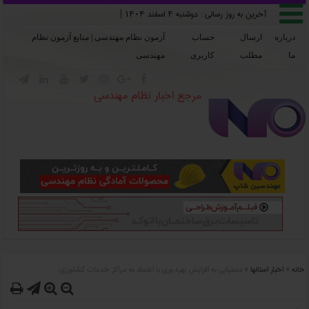

آخرین به روز رسانی :
دوشنبه ۴ اسفند ۱۴۰۴
|
درباره
ارسال
حساب
آزمون نظام مهندسی | منابع آزمون نظام
ما
مطلب
کاربری
مهندسی







مرجع اخبار نظام مهندسی
خانه
»
اخبار استانها
»
دستيابي به افزايش بهره وري با اعتماد به مراکز خدمات کشاورزي



