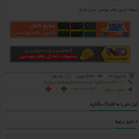
سوالات آزمون نظام مهندسی عمران (اجرا)
۲۱ خرداد ۹۷
16296 بازدید
یک نظر



https://mohandesinnews.ir/?pID=970321010

0
0
امتیاز به این خبر:


ارسال به دیگران

این خبر را به اشتراک بگذارید
اخبار مرتبط