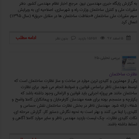
به گزارش پایگاه خبری مهندسین نیوز، مرجع اخبار نظام مهندسی کشور، دفتر
مقررات ملی و کنترل ساختمان وزارت راه و شهرسازی، اصلاحیه ای به ویرایش
سوم مقررات ملی ساختمان «‌حفاظت ساختمان ها در مقابل حریق» (سال ۱۳۹۵)
اعمال کرد.
ادامه مطلب
۵ اسفند ۹۷
15657 بازدید
بدون نظر



بررسی تحلیلی-25
نظارت ساختمان
یکی از مهمترین و کلیدی ترین موارد در ساخت و ساز نظارت ساختمان است که
توسط مهندسان ناظر براساس قوانین و ضوابط انجام می شود. برای نظارت
ساختمان مانند هر پروژه اجرایی باید قوانین و الزاماتی وجود داشته باشد که
یکپارچه و منسجم بوده برای همه مهندسان کارفرمایان و پیمانکاران کاملا واضح و
شفاف ارائه شود. مهندسان ناظر در بخش نظارت ساختمان نقش حساس و
کلیدی را ایفا می کنند و بهتر است به نحوه نگارش دستور کار، گزارش مرحله ای،
نکات کلیدی نظارت، چک لیست بازدید مهندس ناظر و سایر موارد کاملا آگاهی و
تسلط داشته باشند.