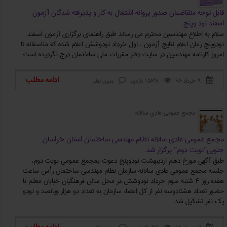
قابل توجه متقاضیان صدور پروانه اشتغال به کار و پذیرفته شدگان آزمون
اسفند نود وپنج
سلام به اطلاع مهندسین محترم می رساند طبق راهنمای برگزاری آزمون اسفند
نودوپنج زمان اعلام نتایج آزمون ، اول خرداد نودوشش اعلام شده که متاسفانه تا
امروز کارنامه مهندسین در سایت دفتر مقررات ملی ساختمان درج نگردیده است .
ادامه مطلب
۹ خرداد ۹۶
1538 بازدید
بدون نظر



مجمع عمومی عادی سالانه
مجمع عمومی عادی سالانه نظام مهندسی ساختمان استان خراسان
جنوبی”نوبت دوم” برگزار شد.
طبق آگهی مورخ دهم اردیبهشت نودوپنج دعوت بمجمع عمومی نوبت دوم،
جلسه مجمع عمومی عادی سالانه سازمان نظام مهندسی ساختمان رأس ساعت
هفده روز 4 شنبه سوم خرداد نودوشش در محل سالن فرهنگیان خیابان معلم با
حضور تعداد هشتادوسه نفر از کل اعضاء سازمان به تعداد دو هزار وپانصد و نودو
یک نفر تشکیل شد.


