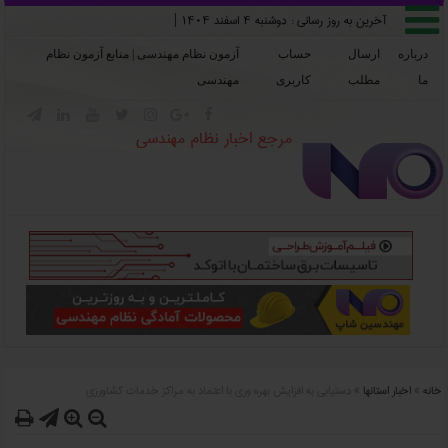

آخرین به روز رسانی :
دوشنبه ۴ اسفند ۱۴۰۴
|
درباره
ارسال
حساب
آزمون نظام مهندسی | منابع آزمون نظام
ما
مطلب
کاربری
مهندسی







مرجع اخبار نظام مهندسی
خانه
»
اخبار استانها
»
دستيابي به افزايش بهره وري با اعتماد به مراکز خدمات کشاورزي



