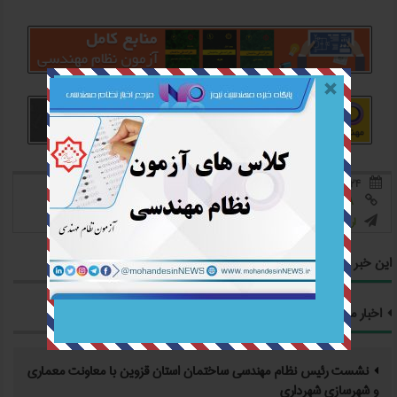
۲۴ دی ۰۳
647 بازدید
بدون نظر



https://mohandesinnews.ir/?pID=031024008

0
0
امتیاز به این خبر:


ارسال به دیگران

این خبر را به اشتراک بگذارید
اخبار مرتبط
نشست رئیس نظام مهندسی ساختمان استان قزوین با معاونت معماری
و شهرسازی شهرداری