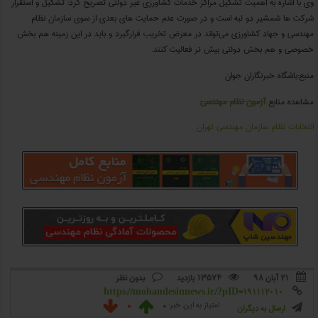
وی با اشاره به اهمیت تشکیل مراکز خدمات کشاورزی غیر دولتی تصریح کرد: تشکیل و استقرار
شرکت ‌ها شمشیر دو لبه است و در صورت عدم حمایت‌ های بعدی از سوی سازمان نظام
مهندسی و جهاد کشاورزی می‌تواند در معرض تخریب قرارگیرد و باید در این زمینه هم بخش
خصوصی و هم بخش دولتی بیش تر فعالیت کنند.
منبع:باشگاه خبرنگاران جوان
مشاهده منابع
آزمون نظام مهندسی
انتخابات نظام سازمان مهندسی تهران
۲۱ آبان ۹۸
13574 بازدید
بدون نظر



https://mohandesinnews.ir/?pID=191112010

0
0
امتیاز به این خبر:


ارسال به دیگران
