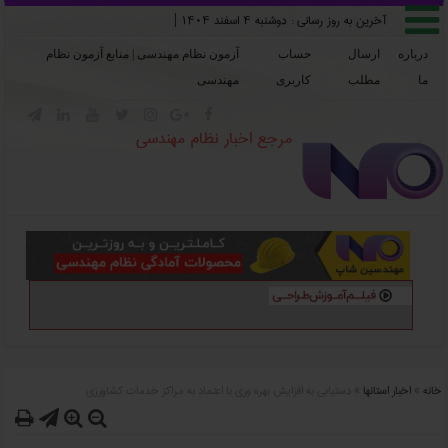

آخرین به روز رسانی :
دوشنبه ۴ اسفند ۱۴۰۴
|
درباره
ارسال
حساب
آزمون نظام مهندسی | منابع آزمون نظام
ما
مطلب
کاربری
مهندسی







مرجع اخبار نظام مهندسی
خانه
»
اخبار استانها
»
دستيابي به افزايش بهره وري با اعتماد به مراکز خدمات کشاورزي



