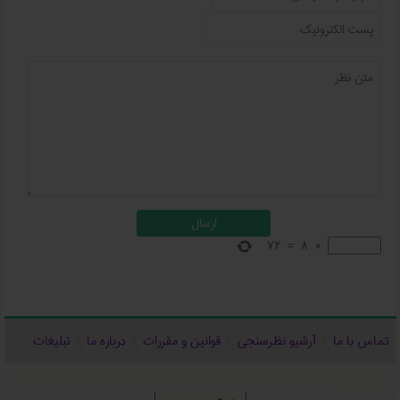
72
=
8
×
تماس با ما
آرشیو نظرسنجی
قوانین و مقررات
درباره ما
تبلیغات