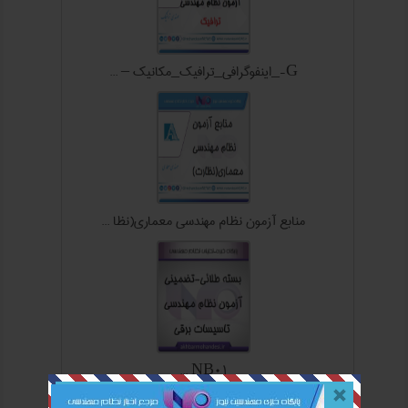
G-_اینفوگرافی_ترافیک_مکانیک – ...
منابع آزمون نظام مهندسی معماري(نظا ...
NB01 ...