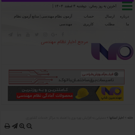

آخرین به روز رسانی :
دوشنبه ۴ اسفند ۱۴۰۴
|
درباره
ارسال
حساب
آزمون نظام مهندسی | منابع آزمون نظام
ما
مطلب
کاربری
مهندسی







مرجع اخبار نظام مهندسی
خانه
»
اخبار استانها
»
دستيابي به افزايش بهره وري با اعتماد به مراکز خدمات کشاورزي



