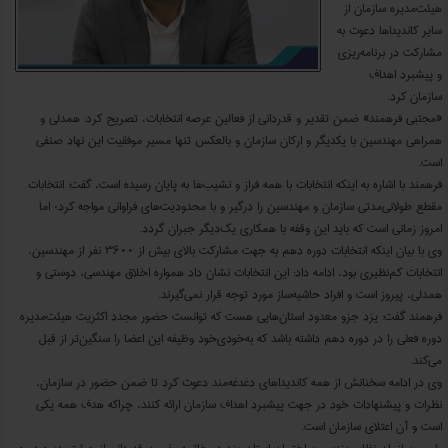
هیئت‌مدیره سازمان از
سایر کاندیداها دعوت به
مشارکت در برنامه‌ریزی
و پیشبرد اهداف
سازمان کرد.
«مجتبی فرهمند» ضمن تقدیر و قدردانی از فعالین عرصه انتخابات، تصریح کرد: همدلی و
همراهی مهندسین با یکدیگر و ارکان سازمان و بالعکس تنها مسیر موفقیت این نهاد صنفی
است.
فرهمند با اشاره به اینکه انتخابات با همه فراز و نشیب‌ها به پایان رسیده است، گفت: انتخابات
مقطع طولانی‌مدتی سازمان و مهندسین را درگیر و با محدودیت‌های فراوانی مواجه کرد؛ اما
امروز زمانی است که باید این وقفه با همکاری یک‌دیگر جبران گردد.
وی با بیان اینکه انتخابات دوره دهم به جهت مشارکت بالای بیش از ۳۶۰۰ نفر از مهندسین،
انتخابات کم‌نظیری بود، ادامه داد: این انتخابات نشان داد همواره اخلاق مهندسی، دوستی و
همدلی، پیروز است و افراد حاشیه‌ساز مورد توجه قرار نمی‌گیرند.
فرهمند گفت: یزد جزو معدود استان‌هایی هست که توانست حضور مجدد اکثریت هیئت‌مدیره
دوره فعلی را در دوره دهم داشته باشد که به‌خودی‌خود وظیفه این اعضا را سنگین‌تر از قبل
می‌کند.
وی در ادامه سخنانش از همه کاندیداهای دغدغه‌مند دعوت کرد تا ضمن حضور در سازمان،
نظرات و پیشنهادات خود در جهت پیشبرد اهداف سازمان ارائه کنند، چراکه هدف همه یکی
است و آن اعتلای سازمان است.