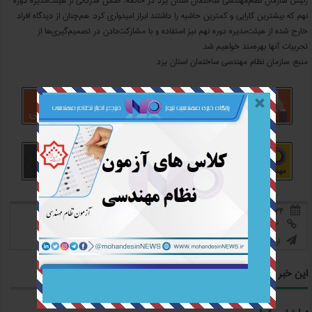
رئیس سازمان نظام‌مهندسی ساختمان استان یزد در خاتمه، ضمن قدردانی از هیئت‌مدیره دوره
نهم که بیشترین کارایی و کمترین حاشیه را داشتند ابراز امیدواری کرد: هم‌چنان از دیدگاه افراد
خارج شده از هیئت‌مدیره دوره نهم نیز استفاده و با مشارکت‌دادن در تصمیم‌گیری‌ها از
تجربیات آنها بهره‌مند خواهیم شد.
منبع: سازمان نظام مهندسی ساختمان استان یزد
۲۴ دی ۰۳
670 بازدید
بدون نظر



https://mohandesinnews.ir/?pID=031024012

0
0
امتیاز به این خبر:


ارسال به دیگران

این خبر را به اشتراک بگذارید