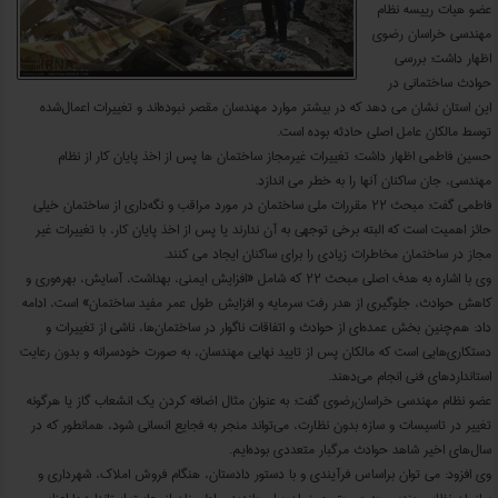
عضو هیات رییسه نظام
مهندسی خراسان رضوی
اظهار داشت: بررسی
حوادث ساختمانی در
این استان نشان می دهد که در بیشتر موارد مهندسان مقصر نبوده‌اند و تغییرات اعمال‌شده
توسط مالکان عامل اصلی حادثه بوده است.
حسین فاطمی اظهار داشت: تغییرات غیرمجاز ساختمان ها پس از اخذ پایان کار از نظام
مهندسی، جان ساکنان آنها را به خطر می اندازد.
فاطمی گفت: مبحث ۲۲ مقررات ملی ساختمان در مورد مراقب و نگه‌داری از ساختمان خیلی
حائز اهمیت است که البته برخی توجهی به آن ندارند یا پس از اخذ پایان کار، با تغییرات غیر
مجاز در ساختمان مخاطرات زیادی را برای ساکنان ایجاد می کنند.
وی با اشاره به هدف اصلی مبحث ۲۲ که شامل «افزایش ایمنی، بهداشت، آسایش، بهره‌وری و
کاهش حوادث، جلوگیری از هدر رفت سرمایه و افزایش طول عمر مفید ساختمان» است، ادامه
داد: هم‌چنین بخش عمده‌ای از حوادث و اتفاقات ناگوار در ساختمان‌ها، ناشی از تغییرات و
دستکاری‌هایی است که مالکان پس از تایید نهایی مهندسان، به صورت خودسرانه و بدون رعایت
استانداردهای فنی انجام می‌دهند.
عضو نظام مهندسی خراسان‌رضوی گفت: به عنوان مثال اضافه کردن یک انشعاب گاز یا هرگونه
تغییر در تاسیسات و سازه بدون نظارت، می‌تواند منجر به فجایع انسانی شود، همانطور که در
سال‌های اخیر شاهد حوادث مرگبار متعددی بوده‌ایم.
وی افزود: می توان براساس فرآیندی و با دستور دادستان، هنگام فروش املاک، شهرداری و