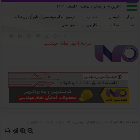

آخرین به روز رسانی :
دوشنبه ۴ اسفند ۱۴۰۴
|
درباره
ارسال
حساب
آزمون نظام مهندسی | منابع آزمون نظام
ما
مطلب
کاربری
مهندسی







مرجع اخبار نظام مهندسی
خانه
»
اخبار استانها
»
دستيابي به افزايش بهره وري با اعتماد به مراکز خدمات کشاورزي



