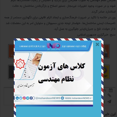
سازمان نظام مهندسی به صورت همزمان برای بازدید و اطمینان از رعایت استانداردها اعزام
شوند و در صورت وجود تغییرات غیرمجاز، دستور اصلاح و بازگرداندن ساختمان به حالت
استاندارد صادر گردد.
وی در خاتمه با تاکید بر ضرورت فرهنگ‌سازی و ایجاد الزام قانونی برای نگهداری مستمر از همه
تاسیسات ایمنی ساختمان‌ها، خواستار توجه جدی مسوولان و متولیان امر به این معضلات شد
تا از حوادث تلخ و جبران‌ناپذیر جلوگیری به عمل آید.
منبع: خبرگزاری جمهوری اسلامی
۳۱ تیر ۰۴
367 بازدید
بدون نظر



https://mohandesinnews.ir/?pID=040431007

0
0
امتیاز به این خبر:


ارسال به دیگران

این خبر را به اشتراک بگذارید