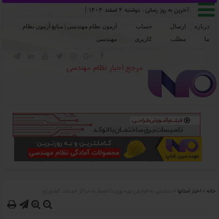

آخرین به روز رسانی :
دوشنبه ۴ اسفند ۱۴۰۴
|
درباره
ارسال
حساب
آزمون نظام مهندسی | منابع آزمون نظام
ما
مطلب
کاربری
مهندسی







مرجع اخبار نظام مهندسی
خانه
»
اخبار استانها
»
دستيابي به افزايش بهره وري با اعتماد به مراکز خدمات کشاورزي



