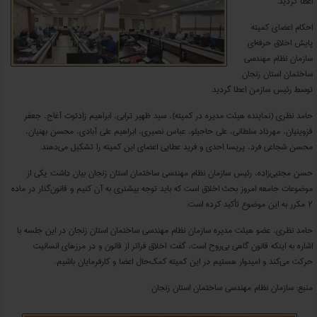
اعطا گردید.
احکام اعضای کمیته
پایش اخلاق حرفه‌ای
سازمان نظام مهندسی
ساختمان استان زنجان
توسط رئیس سازمن اعطا گردید.
حامد نظری (نماینده هیئت مدیره در کمیته)، سید ظهیر ترابی، ابراهیم زادتوت آغاج، جعفر
قزوینیان، مهرداد سلطانی، علی حاجیلو، عباس نصیری، ابراهیم علی آبادی، محسن بهنیان،
محسن شجاعی فرد، پریسا احدی و فرید عطایی اعضای این کمیته را تشکیل می‌دهند.
حسن مجتبی‌زاده، رئیس سازمان نظام مهندسی ساختمان استان زنجان بیان داشت: یکی از
موضوعات جامعه امروز بحث اخلاق است که باید توجه بیشتری به آن کنیم و قانون‌گذار در ماده
۲ مکرر به این موضوع تأکید کرده است.
حامد نظری، عضو هیئت مدیره سازمان نظام مهندسی ساختمان استان زنجان در این جلسه با
اشاره به اینکه قانون گاهی بی‌روح است، گفت: اخلاق فراتر از قانون و در مرزهای انسانیت
حرکت می‌کند و امیدوار هستیم در این کمیته کمک‌حال اعضا و کارفرمایان باشیم.
منبع: سازمان نظام مهندسی ساختمان استان زنجان