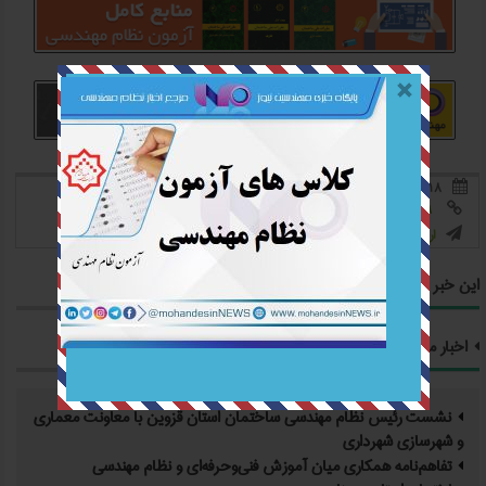
۱۸ تیر ۰۴
342 بازدید
بدون نظر



https://mohandesinnews.ir/?pID=040418009

0
0
امتیاز به این خبر:


ارسال به دیگران

این خبر را به اشتراک بگذارید
اخبار مرتبط
نشست رئیس نظام مهندسی ساختمان استان قزوین با معاونت معماری
و شهرسازی شهرداری
تفاهم‌نامه همکاری میان آموزش فنی‌وحرفه‌ای و نظام مهندسی