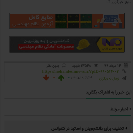
منبع: خبرگزاری آنا
۱۴ مرداد ۹۹
13548 بازدید
بدون نظر



https://mohandesinnews.ir/?pID=990514002

0
0
امتیاز به این خبر:


ارسال به دیگران

این خبر را به اشتراک بگذارید
اخبار مرتبط
تخفیف برای دانشجویان و اساتید در کنفرانس