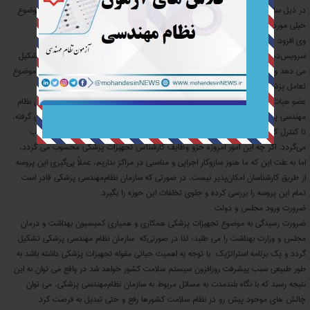
در ذیل سازمان نظام پزشکی به‌ عنوان نظام تجهیزات پزشکی کشور به ما بدهند و این موضوع
خیلی مورد استقبال قرار گرفت.
وی افزود: البته تشکیل سازمان نظام‌مهندسی پزشکی، می ‌تواند کمک شایانی به ارتقاء
سرویس‌دهی به بیماران کند زیرا یک‌سوم سرمایه هر مرکز درمانی را تجهیزات پزشکی تشکیل
می ‌دهد و با حذف تجهیزات پزشکی عملاً به بیمار خدمات چندانی ارائه نمی ‌شود و این موضوع
تعامل پزشکان با تجهیزات پزشکی را می ‌طلبد.
عضو هیات مدیره انجمن صنفی متخصصین تجهیزات پزشکی کشور گفت: وجود سازمان نظام
‌مهندسی پزشکی برای اعضا حائز اهمیت فراوانی است، از تجهیز مراکز بهداشتی و درمانی گرفته،
تا کنترل کیفی و کالیبره بودن دستگاه‌ های مراکز همه جزو فعالیت‌ های سازمان محسوب
می‌گردد. اگر چه این امور امروزه جزو وظایف کارشناس تجهیزات پزشکی محسوب می‌ گردد،
اما به علت این که ما هنوز سازوکار اجرایی و مناسبی در مراکز نداریم، عملاً پی‌گیری این پروسه
از طریق کارشناسان امکان‌پذیر نیست، در صورتی ‌که سازمان نظام‌مهندسی پزشکی قادر است
تمام این پروسه را بررسی کرده و جلوی تخلفات این حوزه را بگیرد.
ضرورت ورود مجلس و دولت
ضرورت رسیدگی به موضوع تجهیزات پزشکی همکاری و همیاری کمیسیون بهداشت و درمان
مجلس و وزارت بهداشت را می‌ طلبد؛ لذا در صورتی‌که سازمان نظام ‌مهندسی پزشکی تشکیل
گردد و یک برنامه استراتژیک با توجه به اهمیت حیاتی مقوله تجهیزات پزشکی داشته باشد به
‌طور طبیعی سبب پیشرفت روزافزون سیستم سلامت کشور خواهد شد در واقع می ‌توان به این
نتیجه رسید که با نگاه بلندمدت به مسائل مربوط به سازمان نظام‌مهندسی پزشکی، می ‌توان
چالش‌ های موجود پیش رو در نظام سلامت کشورها رفع و حتی تبدیل به فرصت کرد.