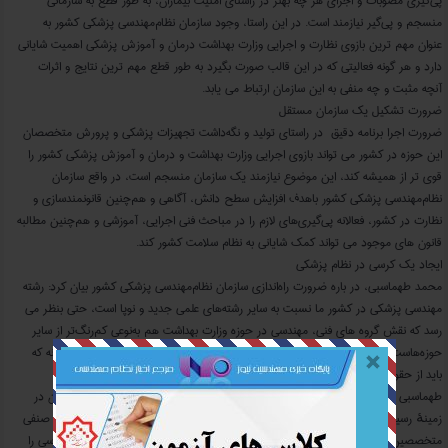
پی‌گیری مصوبات و اجرای هر چه ‌بهتر در راستای امنیت بیماران، به ‌طور قطع به سازمانی
منسجم و پی‌گیر نیازمند است. در این راستا، وجود سازمان نظام‌مهندسی پزشکی کشور به
‌عنوان مهم ‌ترین بازوی نظارت و اجرایی وزارت بهداشت درمان و آموزش پزشکی اهمیت شایانی
دارد و هر گونه فعالیتی که در این قالب صورت بگیرد به‌ طور قطع مهم‌ ترین نتایج و اثرات
آنچه مثبت و چه منفی به این سازمان ارتباط می ‌یابد.
ضرورت تشکیل یک سازمان مستقل
ضرورت اجرا برنامه دقیق در راستای تولید و نگه‌داشت تجهیزات پزشکی و پرورش متخصصان
این حوزه در کشور می‌ تواند بازوی اجرایی وزارت بهداشت و درمان و آموزش پزشکی کشور را
قوی ‌تر از همیشه کند، این موضوع نیازمند یک سازمان منسجم است، در واقع سازمان
نظام‌مهندسی پزشکی کشور باهدف افزایش سطح دانش، آگاهی و هم‌چنین قانونمندسازی و
نظارت در کشور، فعالانه پی‌گیری‌های لازم را در مباحث فنی اجرایی، آموزشی و هم‌چنین مطالبه
قانون ‌های موجود می‌ تواند کمک شایانی به‌ نظام سلامت کشور کند.
ایجاد یک کرسی در نظام پزشکی
محمد طهماسبی، در باره ضرورت راه‌اندازی سازمان نظام‌مهندسی پزشکی کشور بیان کرد: رشته
مهندسی پزشکی در کشور ما نسبت به سایر رشته‌های علمی جدید و نوپا است، حتی بنظر می
‌رسد که نقش گروه‌ های فنی، مهندسی در حوزه وزارت بهداشت هم به‌نوعی کم‌رنگ‌تر از سایر
حوزه‌هاست و نشانگر این واقعیت است که افرادی که در این حوزه فعالیت دارند، آن‌ گونه که
باید از حقوق صنفی این حوزه حمایت نکرده‌اند.
طهماسبی ادامه داد: اخیراً نشست هایی را با سازمان نظام پزشکی جمهوری اسلامی ایران در
زمینهٔ رسیدگی هر چه بهتر به متخصصین پزشکی کشور داشتیم که هیئت‌مدیره انجمن صنفی
متخصصین تجهیزات پزشکی نیز در این نشست ها حاضر بودند که مقرر گردید یک کرسی را