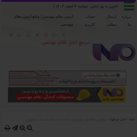

آخرین به روز رسانی :
دوشنبه ۴ اسفند ۱۴۰۴
|
درباره
ارسال
حساب
آزمون نظام مهندسی | منابع آزمون نظام
ما
مطلب
کاربری
مهندسی







مرجع اخبار نظام مهندسی
خانه
»
اخبار استانها
»
دستيابي به افزايش بهره وري با اعتماد به مراکز خدمات کشاورزي



