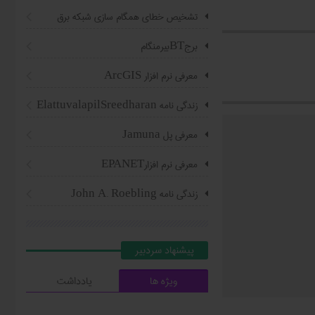
تشخیص خطای همگام سازی شبکه برق
برجBTبیرمنگام
معرفی نرم افزار ArcGIS
زندگی نامه ElattuvalapilSreedharan
معرفی پل Jamuna
معرفی نرم افزارEPANET
زندگی نامه John A. Roebling
پیشنهاد سردبیر
ویژه ها
یادداشت