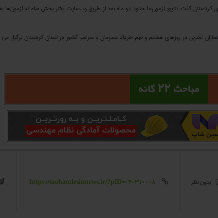
ماران تجربی در روزهای هشتم و نهم خرداد همزمان با سراسر کشور در استان کردستان برگزار می گ
بدون نظر
https://mohandesinnews.ir/?pID=040310008

