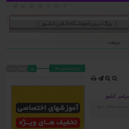







تبلیغات
پربازدیدترین ها
روز
هفته
ماه




سراسر کشور
ر و نودودو داوطلب صبح