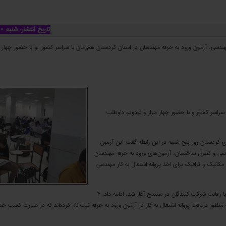
تاریخ انتشار: شنبه ۱۰ خرداد ۰۴ - ۲:۲۲ ب.ظ
هندسی، آزمون ورود به حرفه مهندسان در استان کردستان هم‌زمان با سراسر کشور ،و با حضور چهار
 سراسر کشور
 سراسر کشور و با حضور چهار هزار و نودودو داوطلب
کردستان روز پنج شنبه در این رابطه گفت: این آزمون
ی قانون نظام مهندسی و کنترل ساختمان، آزمون‌های ورود به حرفه مهندسان
مکانیک و ترافیک برای اخذ پروانه اشتغال به کار مهندسی
محمدحسین جمشیدی با بیان اینکه این آزمون صبح امروز با رقابت شرکت کنندگان در سنندج آغاز شد، ادامه داد: ۴
فر شامل سه هزار و ۲۶۲ نفر آقا و ۸۳۰ خانم به منظور دریافت پروانه اشتغال به کار در آزمون ورود به حرفه ثبت نام کرده‌اند که در صور