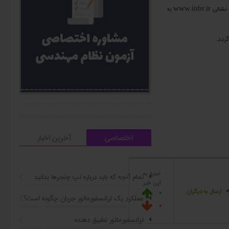
سرپرست معاونت مسکن و ساختمان اداره کل راه و شهرسازی کردستان گفت: نتایج آزمون‌ها حدود دو ماه بعد از طریق وب‌سایت دفتر بخش سامانه آزمون‌ها به نشانی www.inbr.ir به
ردد.
اختصاصی
آخرین اخبار
امتیاز به
تمام آنچه که باید درباره تپ چنجرها بدانید
این خبر:
0
ارسال به دیگران

عملکرد یک ترانسفورماتور جریان چگونه است؟
0

ترانسفورماتور تطبیق دهنده