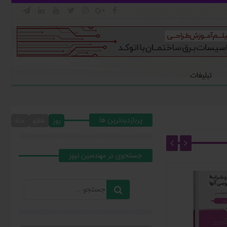







تبلیغات
پربازدیدترین ها
روز
هفته
ماه
جستجوي در مهندسين نيوز