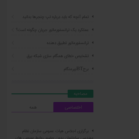
تمام آنچه که باید درباره تپ چنجرها بدانید
عملکرد یک ترانسفورماتور جریان چگونه است؟
ترانسفورماتور تطبیق دهنده
تشخیص خطای همگام سازی شبکه برق
برجBTبیرمنگام
مصاحبه
اختصاصی
همه
برگزاری اجلاس هیات عمومی سازمان نظام
مهندسی ساختمان بدون حضور روابط عمومی های