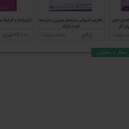
تمان های
دفترچه آموزشی سیستم دوربین مداربسته
قراردادها و شرايط 
یان کار
تحت شبکه
رایگان
27,000
تومان
ه جزئیات
مشاهده جزئیات
محال و بختیاری