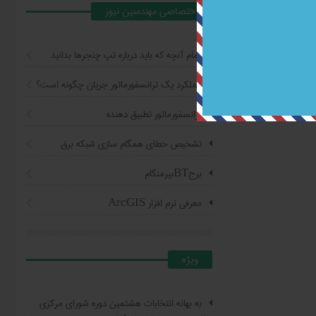
اختصاصي مهندسين نيوز
تمام آنچه که باید درباره تپ چنجرها بدانید
عملکرد یک ترانسفورماتور جریان چگونه است؟
ترانسفورماتور تطبیق دهنده
تشخیص خطای همگام سازی شبکه برق
برجBTبیرمنگام
معرفی نرم افزار ArcGIS
ويژه
به بهانه انتخابات هشتمین دوره شورای مرکزی