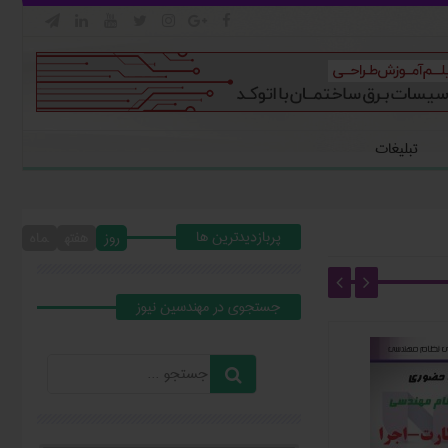







تبلیغات
پربازدیدترین ها
روز
هفته
ماه
جستجوي در مهندسين نيوز