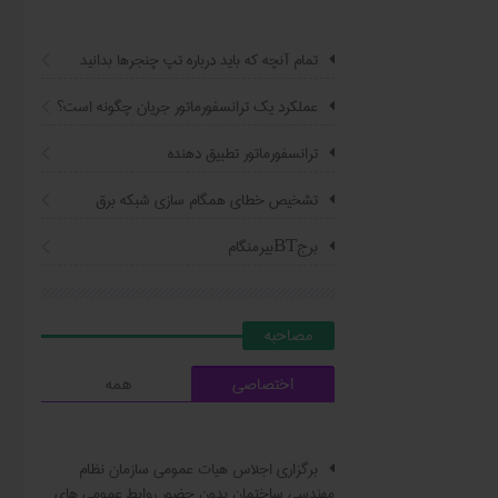
تمام آنچه که باید درباره تپ چنجرها بدانید
عملکرد یک ترانسفورماتور جریان چگونه است؟
ترانسفورماتور تطبیق دهنده
تشخیص خطای همگام سازی شبکه برق
برجBTبیرمنگام
مصاحبه
اختصاصی
همه
برگزاری اجلاس هیات عمومی سازمان نظام
مهندسی ساختمان بدون حضور روابط عمومی های