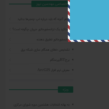
اختصاصي مهندسين نيوز
تمام آنچه که باید درباره تپ چنجرها بدانید
عملکرد یک ترانسفورماتور جریان چگونه است؟
ترانسفورماتور تطبیق دهنده
تشخیص خطای همگام سازی شبکه برق
برجBTبیرمنگام
معرفی نرم افزار ArcGIS
ويژه
به بهانه انتخابات هشتمین دوره شورای مرکزی