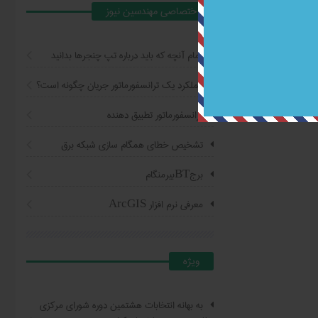
اختصاصي مهندسين نيوز
تمام آنچه که باید درباره تپ چنجرها بدانید
عملکرد یک ترانسفورماتور جریان چگونه است؟
ترانسفورماتور تطبیق دهنده
تشخیص خطای همگام سازی شبکه برق
برجBTبیرمنگام
معرفی نرم افزار ArcGIS
ويژه
به بهانه انتخابات هشتمین دوره شورای مرکزی