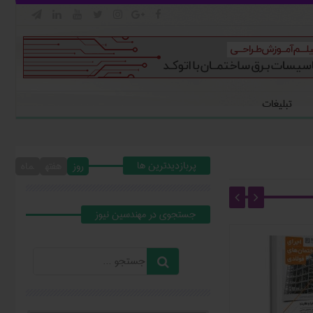







تبلیغات
پربازدیدترین ها
روز
هفته
ماه
جستجوي در مهندسين نيوز