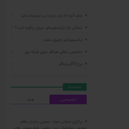
تمام آنچه که باید درباره تپ چنجرها بدانید
عملکرد یک ترانسفورماتور جریان چگونه است؟
ترانسفورماتور تطبیق دهنده
تشخیص خطای همگام سازی شبکه برق
برجBTبیرمنگام
مصاحبه
اختصاصی
همه
برگزاری اجلاس هیات عمومی سازمان نظام
مهندسی ساختمان بدون حضور روابط عمومی های