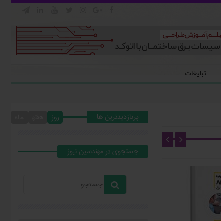







تبلیغات
پربازدیدترین ها
روز
هفته
ماه
جستجوي در مهندسين نيوز