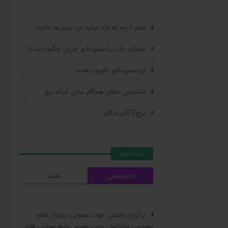
تمام آنچه که باید درباره تپ چنجرها بدانید
عملکرد یک ترانسفورماتور جریان چگونه است؟
ترانسفورماتور تطبیق دهنده
تشخیص خطای همگام سازی شبکه برق
برجBTبیرمنگام
مصاحبه
اختصاصی
همه
برگزاری اجلاس هیات عمومی سازمان نظام
مهندسی ساختمان بدون حضور روابط عمومی های