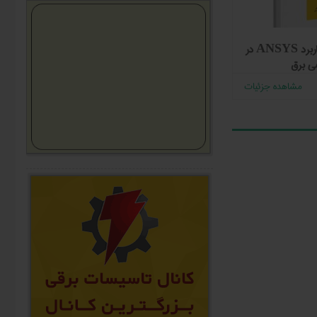
كتاب آموزش و کاربرد ANSYS در
آموزش LABVIEW
بسته جزوات
ی برق
رایگان
62,000
مشاهده جزئیات
مشاهده جزئیات