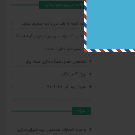
اختصاصي مهندسين نيوز
تمام آنچه که باید درباره تپ چنجرها بدانید
عملکرد یک ترانسفورماتور جریان چگونه است؟
ترانسفورماتور تطبیق دهنده
تشخیص خطای همگام سازی شبکه برق
برجBTبیرمنگام
معرفی نرم افزار ArcGIS
ويژه
به بهانه انتخابات هشتمین دوره شورای مرکزی