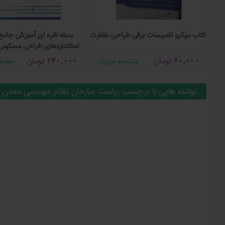
وزیع ۶۳/۲۰
کتاب میکرو تاسیسات برقی طراحی-نظارت
بسته نقره ای آموزش جامع
استانداردهای طراحی مسکون
ساز شهری (ضوابط شهرد
60,000
تومان
240,000
تومان
مشاهده جزئیات
مشاهد
نوشته هایی با برچسب ریاست سازمان نظام مهندسی معدن م