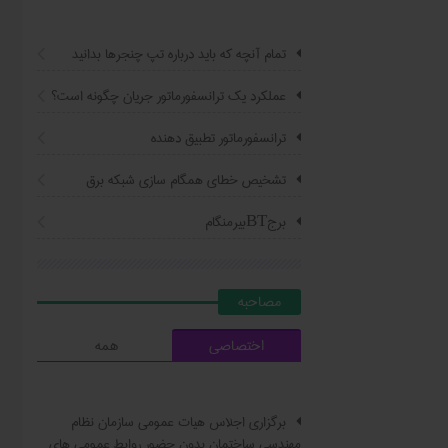
تمام آنچه که باید درباره تپ چنجرها بدانید
عملکرد یک ترانسفورماتور جریان چگونه است؟
ترانسفورماتور تطبیق دهنده
تشخیص خطای همگام سازی شبکه برق
برجBTبیرمنگام
مصاحبه
اختصاصی
همه
برگزاری اجلاس هیات عمومی سازمان نظام
مهندسی ساختمان بدون حضور روابط عمومی های