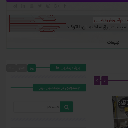







تبلیغات
پربازدیدترین ها
روز
هفته
ماه
جستجوي در مهندسين نيوز