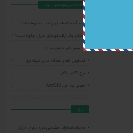
اختصاصي مهندسين نيوز
تمام آنچه که باید درباره تپ چنجرها بدانید
عملکرد یک ترانسفورماتور جریان چگونه است؟
ترانسفورماتور تطبیق دهنده
تشخیص خطای همگام سازی شبکه برق
برجBTبیرمنگام
معرفی نرم افزار ArcGIS
ويژه
به بهانه انتخابات هشتمین دوره شورای مرکزی