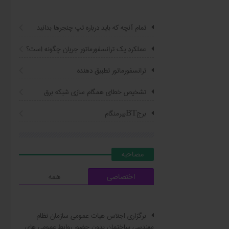
تمام آنچه که باید درباره تپ چنجرها بدانید
عملکرد یک ترانسفورماتور جریان چگونه است؟
ترانسفورماتور تطبیق دهنده
تشخیص خطای همگام سازی شبکه برق
برجBTبیرمنگام
مصاحبه
اختصاصی
همه
برگزاری اجلاس هیات عمومی سازمان نظام
مهندسی ساختمان بدون حضور روابط عمومی های