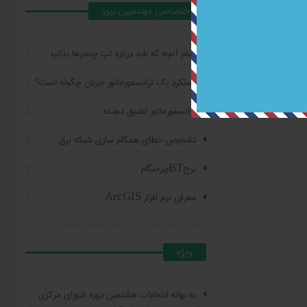
اختصاصي مهندسين نيوز
تمام آنچه که باید درباره تپ چنجرها بدانید
عملکرد یک ترانسفورماتور جریان چگونه است؟
ترانسفورماتور تطبیق دهنده
تشخیص خطای همگام سازی شبکه برق
برجBTبیرمنگام
معرفی نرم افزار ArcGIS
ويژه
به بهانه انتخابات هشتمین دوره شورای مرکزی