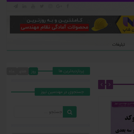







تبلیغات
پربازدیدترین ها
روز
هفته
ماه
جستجوي در مهندسين نيوز