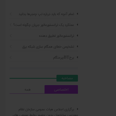
تمام آنچه که باید درباره تپ چنجرها بدانید
عملکرد یک ترانسفورماتور جریان چگونه است؟
ترانسفورماتور تطبیق دهنده
تشخیص خطای همگام سازی شبکه برق
برجBTبیرمنگام
مصاحبه
اختصاصی
همه
برگزاری اجلاس هیات عمومی سازمان نظام
مهندسی ساختمان بدون حضور روابط عمومی های