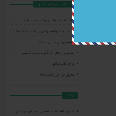
اختصاصي مهندسين نيوز
تمام آنچه که باید درباره تپ چنجرها بدانید
عملکرد یک ترانسفورماتور جریان چگونه است؟
ترانسفورماتور تطبیق دهنده
تشخیص خطای همگام سازی شبکه برق
برجBTبیرمنگام
معرفی نرم افزار ArcGIS
ويژه
به بهانه انتخابات هشتمین دوره شورای مرکزی