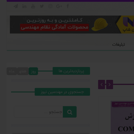







تبلیغات
پربازدیدترین ها
روز
هفته
ماه
جستجوي در مهندسين نيوز