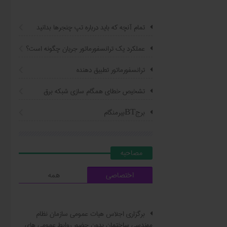
تمام آنچه که باید درباره تپ چنجرها بدانید
عملکرد یک ترانسفورماتور جریان چگونه است؟
ترانسفورماتور تطبیق دهنده
تشخیص خطای همگام سازی شبکه برق
برجBTبیرمنگام
مصاحبه
اختصاصی
همه
برگزاری اجلاس هیات عمومی سازمان نظام
مهندسی ساختمان بدون حضور روابط عمومی های