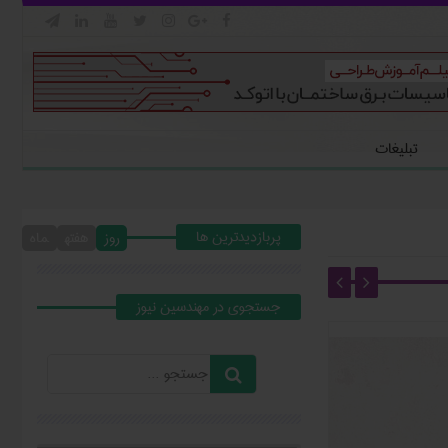







تبلیغات
پربازدیدترین ها
روز
هفته
ماه
جستجوي در مهندسين نيوز