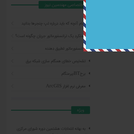
اختصاصي مهندسين نيوز
تمام آنچه که باید درباره تپ چنجرها بدانید
عملکرد یک ترانسفورماتور جریان چگونه است؟
ترانسفورماتور تطبیق دهنده
تشخیص خطای همگام سازی شبکه برق
برجBTبیرمنگام
معرفی نرم افزار ArcGIS
ويژه
به بهانه انتخابات هشتمین دوره شورای مرکزی