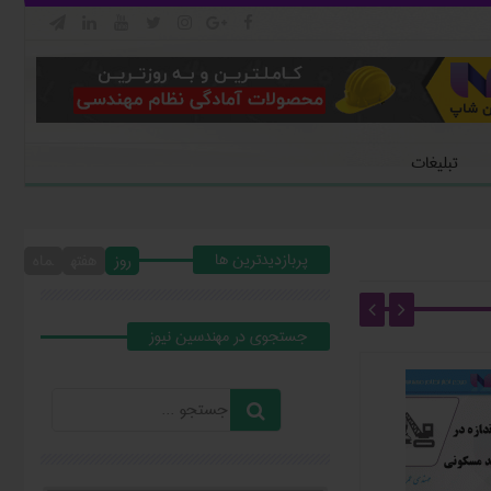







تبلیغات
پربازدیدترین ها
روز
هفته
ماه
جستجوي در مهندسين نيوز