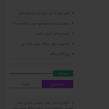
تمام آنچه که باید درباره تپ چنجرها بدانید
عملکرد یک ترانسفورماتور جریان چگونه است؟
ترانسفورماتور تطبیق دهنده
تشخیص خطای همگام سازی شبکه برق
برجBTبیرمنگام
مصاحبه
اختصاصی
همه
برگزاری اجلاس هیات عمومی سازمان نظام
مهندسی ساختمان بدون حضور روابط عمومی های