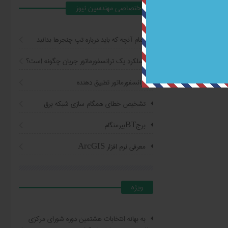
اختصاصي مهندسين نيوز
تمام آنچه که باید درباره تپ چنجرها بدانید
عملکرد یک ترانسفورماتور جریان چگونه است؟
ترانسفورماتور تطبیق دهنده
تشخیص خطای همگام سازی شبکه برق
برجBTبیرمنگام
معرفی نرم افزار ArcGIS
ويژه
به بهانه انتخابات هشتمین دوره شورای مرکزی