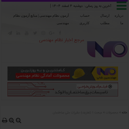

آخرین به روز رسانی :
دوشنبه ۴ اسفند ۱۴۰۴
|
درباره
ارسال
حساب
آزمون نظام مهندسی | منابع آزمون نظام
ما
مطلب
کاربری
مهندسی







مرجع اخبار نظام مهندسی
خانه
»
محصولات
»
مبحث ۱ (تعاریف) مقررات ملی ساختمان


