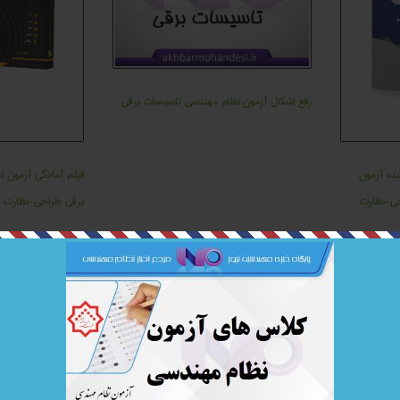
رفع اشکال آزمون نظام مهندسی تاسیسات برقی
ده آزمون
فیلم آمادگی آزمون 
حی-نظارت
برقی طراحی-نظارت