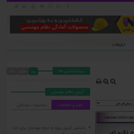







تبلیغات
پربازدیدترین ها
روز
هفته
ماه



آزمون نظام مهندسي
اخبار و اطلاعات
محصولات تصادقي
نخستین آزمون ورود به حرفه مهندسان برای اخذ