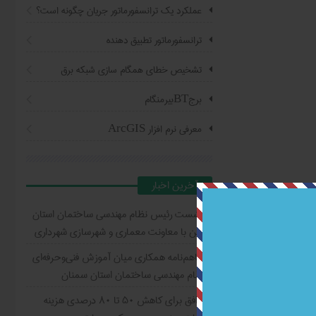
عملکرد یک ترانسفورماتور جریان چگونه است؟
ترانسفورماتور تطبیق دهنده
تشخیص خطای همگام سازی شبکه برق
برجBTبیرمنگام
معرفی نرم افزار ArcGIS
آخرين اخبار
نشست رئیس نظام مهندسی ساختمان استان
قزوین با معاونت معماری و شهرسازی شهرداری
تفاهم‌نامه همکاری میان آموزش فنی‌وحرفه‌ای
و نظام مهندسی ساختمان استان سمنان
توافق برای کاهش ۵۰ تا ۸۰ درصدی هزینه