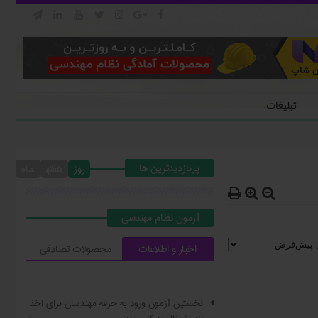







تبلیغات
پربازدیدترین ها
روز
هفته
ماه



آزمون نظام مهندسي
اخبار و اطلاعات
محصولات تصادقي
نخستین آزمون ورود به حرفه مهندسان برای اخذ