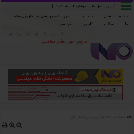

آخرین به روز رسانی :
دوشنبه ۴ اسفند ۱۴۰۴
|
درباره
ارسال
حساب
آزمون نظام مهندسی | منابع آزمون نظام
ما
مطلب
کاربری
مهندسی







مرجع اخبار نظام مهندسی
خانه
»
محصولات
»
کارشناس رسمی نقشه برداری


