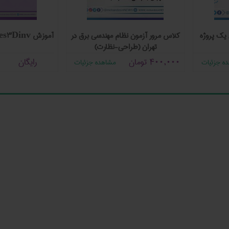
یک پروژه
کلاس مرور آزمون نظام مهندسی برق در
آموزش Res2Dinv & Res3Dinv
تهران (طراحی-نظارت)
400,000
تومان
رایگان
ه جزئیات
مشاهده جزئیات