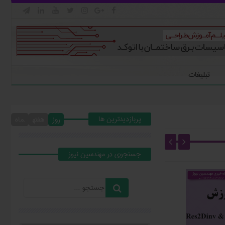







تبلیغات
پربازدیدترین ها
روز
هفته
ماه
جستجوي در مهندسين نيوز