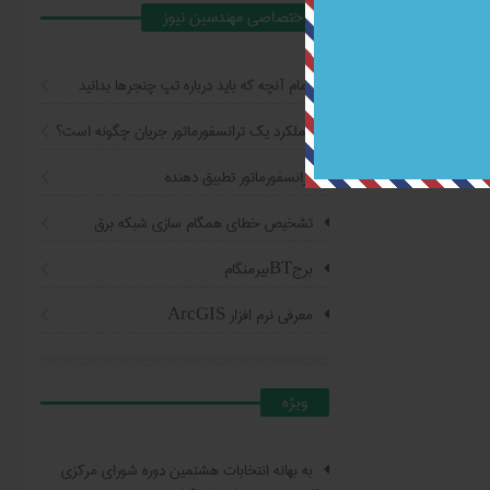
اختصاصي مهندسين نيوز
تمام آنچه که باید درباره تپ چنجرها بدانید
عملکرد یک ترانسفورماتور جریان چگونه است؟
ترانسفورماتور تطبیق دهنده
تشخیص خطای همگام سازی شبکه برق
برجBTبیرمنگام
معرفی نرم افزار ArcGIS
ويژه
به بهانه انتخابات هشتمین دوره شورای مرکزی