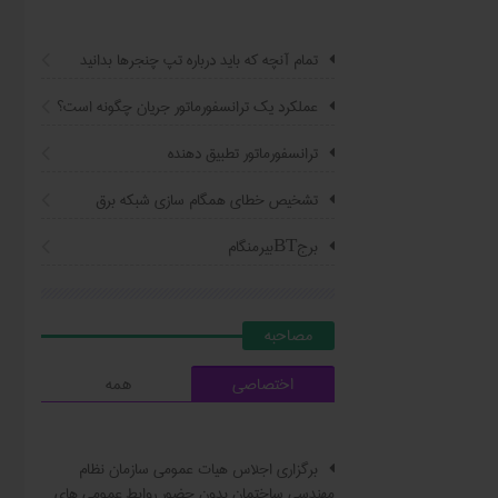
تمام آنچه که باید درباره تپ چنجرها بدانید
عملکرد یک ترانسفورماتور جریان چگونه است؟
ترانسفورماتور تطبیق دهنده
تشخیص خطای همگام سازی شبکه برق
برجBTبیرمنگام
مصاحبه
اختصاصی
همه
برگزاری اجلاس هیات عمومی سازمان نظام
مهندسی ساختمان بدون حضور روابط عمومی های