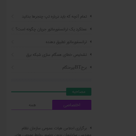
تمام آنچه که باید درباره تپ چنجرها بدانید
عملکرد یک ترانسفورماتور جریان چگونه است؟
ترانسفورماتور تطبیق دهنده
تشخیص خطای همگام سازی شبکه برق
برجBTبیرمنگام
مصاحبه
اختصاصی
همه
برگزاری اجلاس هیات عمومی سازمان نظام
مهندسی ساختمان بدون حضور روابط عمومی های