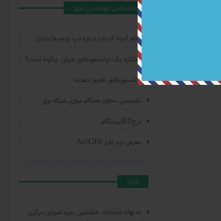
اختصاصي مهندسين نيوز
تمام آنچه که باید درباره تپ چنجرها بدانید
عملکرد یک ترانسفورماتور جریان چگونه است؟
ترانسفورماتور تطبیق دهنده
تشخیص خطای همگام سازی شبکه برق
برجBTبیرمنگام
معرفی نرم افزار ArcGIS
ويژه
به بهانه انتخابات هشتمین دوره شورای مرکزی