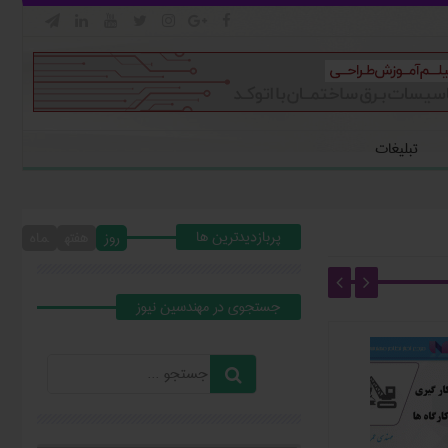







تبلیغات
پربازدیدترین ها
روز
هفته
ماه
جستجوي در مهندسين نيوز